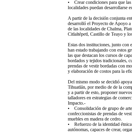
• Crear condiciones para que las m
localidades puedan desarrollarse 
A partir de la decisión conjunta 
desarrolló el Proyecto de Apoyo a 
de las localidades de Chalma, Pl
Citlaltépetl, Castillo de Teayo y l
Estas dos instituciones, junto co
han estado trabajando con estos gr
las que destacan los cursos de capa
bordados y tejidos tradicionales, c
prendas de vestir bordadas con mot
y elaboración de costos para la ef
Del mismo modo se decidió apoyar 
Tihuatlán, por medio de de la comp
y a partir de esto, proponer nuevos
talladores en estrategias de comerc
Impacto.-
• Consolidación de grupo de artesa
confeccionistas de prendas de vesti
muebles en madera de cedro.
• Refuerzo de la identidad étnica
autónomas, capaces de crear, organ