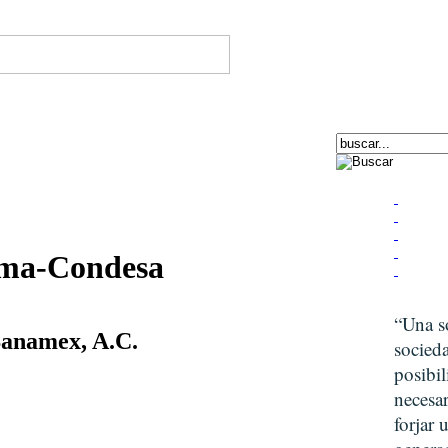
oma-Condesa
“Una s
Banamex, A.C.
socied
posibil
necesar
forjar 