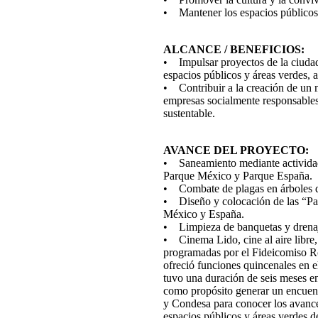
• Mantener los espacios públicos
ALCANCE / BENEFICIOS:
• Impulsar proyectos de la ciudad
espacios públicos y áreas verdes, 
• Contribuir a la creación de un m
empresas socialmente responsables 
sustentable.
AVANCE DEL PROYECTO:
• Saneamiento mediante actividade
Parque México y Parque España.
• Combate de plagas en árboles d
• Diseño y colocación de las “Pale
México y España.
• Limpieza de banquetas y drena
• Cinema Lido, cine al aire libre, 
programadas por el Fideicomiso 
ofreció funciones quincenales en
tuvo una duración de seis meses en
como propósito generar un encuent
y Condesa para conocer los avances
espacios públicos y áreas verdes d