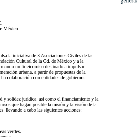
genera
C.
de México
 la iniciativa de 3 Asociaciones Civiles de las
dación Cultural de la Cd. de México y a la
rmando un fideicomiso destinado a impulsar
eración urbana, a partir de propuestas de la
echa colaboración con entidades de gobierno.
 y solidez jurídica, así como el financiamiento y la
ursos que hagan posible la misión y la visión de la
les, llevando a cabo las siguientes acciones:
eas verdes.
encia.