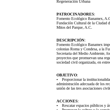
Regeneración Urbana
PATROCINADORES
:
Fomento Ecológico Banamex, A.
Fundación Cultural de la Ciudad 
Mitos del Parque, A.C.
DESCRIPCIÓN
:
Fomento Ecológico Banamex impulsa
colonias Roma y Condesa, a la Fun
Secretaria del Medio Ambiente, fo
proyectos que promuevan una regen
sociedad civil organizada, en estr
OBJETIVO
:
• Proporcionar la institucionalidad
administración adecuada de los rec
unión de las tres asociaciones civi
ACCIONES
:
• Rescatar espacios públicos y ár
• Promover la cultura y la conviv