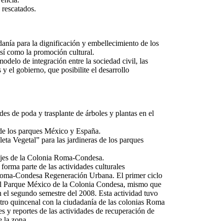
 rescatados.
anía para la dignificación y embellecimiento de los
así como la promoción cultural.
odelo de integración entre la sociedad civil, las
y el gobierno, que posibilite el desarrollo
s de poda y trasplante de árboles y plantas en el
e los parques México y España.
ta Vegetal” para las jardineras de los parques
jes de la Colonia Roma-Condesa.
forma parte de las actividades culturales
Roma-Condesa Regeneración Urbana. El primer ciclo
 el Parque México de la Colonia Condesa, mismo que
 el segundo semestre del 2008. Esta actividad tuvo
ro quincenal con la ciudadanía de las colonias Roma
 y reportes de las actividades de recuperación de
e la zona.